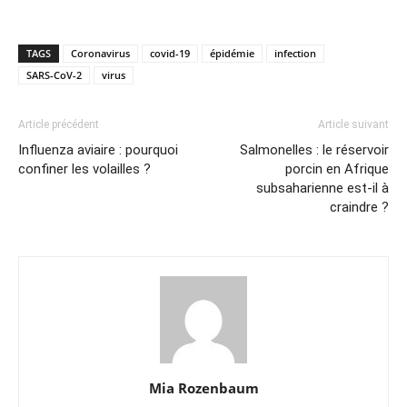
TAGS
Coronavirus
covid-19
épidémie
infection
SARS-CoV-2
virus
Article précédent
Article suivant
Influenza aviaire : pourquoi
Salmonelles : le réservoir
confiner les volailles ?
porcin en Afrique
subsaharienne est-il à
craindre ?
Mia Rozenbaum