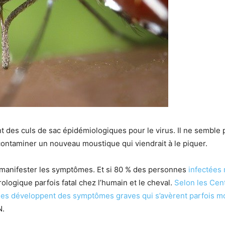
t des culs de sac épidémiologiques pour le virus. Il ne semble
 contaminer un nouveau moustique qui viendrait à le piquer.
 manifester les symptômes. Et si 80 % des personnes
infectées
ologique parfois fatal chez l’humain et le cheval.
Selon les Cen
nes développent des symptômes graves qui s’avèrent parfois m
N.