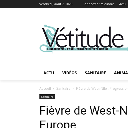
vendredi, août 7, 2026
Connecter / rejoindre
Actu
ACTU
VIDÉOS
SANITAIRE
ANIMA
Accueil
Sanitaire
Fièvre de West-Nile : Progressi
Sanitaire
Fièvre de West-N
Europe