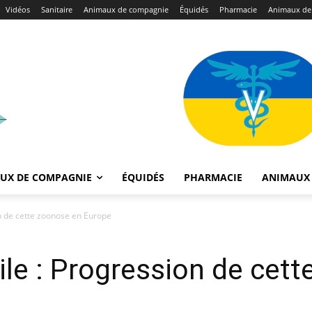
Vidéos
Sanitaire
Animaux de compagnie
Équidés
Pharmacie
Animaux de
UX DE COMPAGNIE
ÉQUIDÉS
PHARMACIE
ANIMAUX 
on de cette zoonose en Europe
ile : Progression de cet