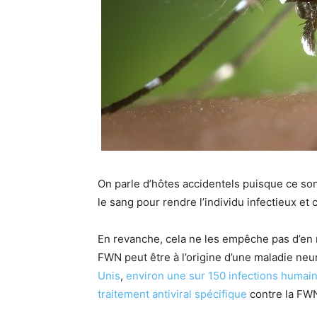
On parle d’hôtes accidentels puisque ce son
le sang pour rendre l’individu infectieux et
En revanche, cela ne les empêche pas d’en
FWN peut être à l’origine d’une maladie neur
Unis
,
environ une sur 150 infections humai
traitement antiviral spécifique
contre la FW