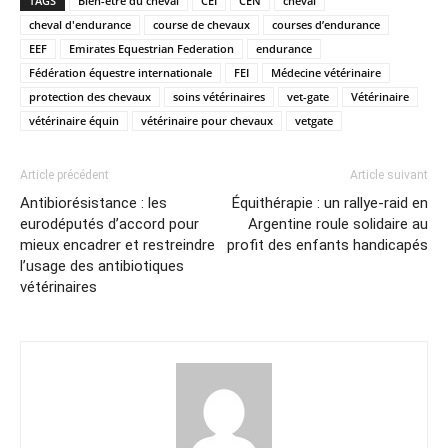
TAGS
Bien-être du cheval
CEI
CEN
cheval
cheval d'endurance
course de chevaux
courses d’endurance
EEF
Emirates Equestrian Federation
endurance
Fédération équestre internationale
FEI
Médecine vétérinaire
protection des chevaux
soins vétérinaires
vet-gate
Vétérinaire
vétérinaire équin
vétérinaire pour chevaux
vetgate
Article précédent
Article suivant
Antibiorésistance : les
Équithérapie : un rallye-raid en
eurodéputés d’accord pour
Argentine roule solidaire au
mieux encadrer et restreindre
profit des enfants handicapés
l’usage des antibiotiques
vétérinaires