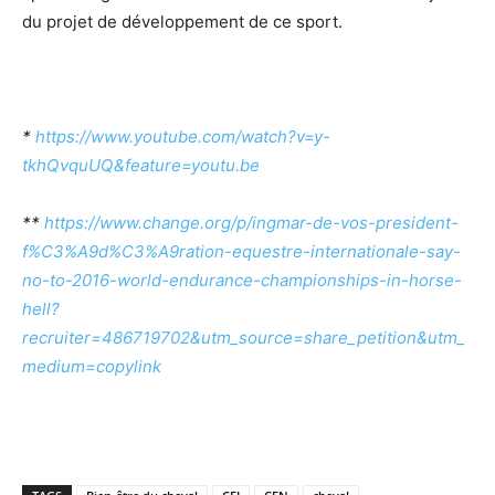
du projet de développement de ce sport.
*
https://www.youtube.com/watch?v=y-
tkhQvquUQ&feature=youtu.be
**
https://www.change.org/p/ingmar-de-vos-president-
f%C3%A9d%C3%A9ration-equestre-internationale-say-
no-to-2016-world-endurance-championships-in-horse-
hell?
recruiter=486719702&utm_source=share_petition&utm_
medium=copylink