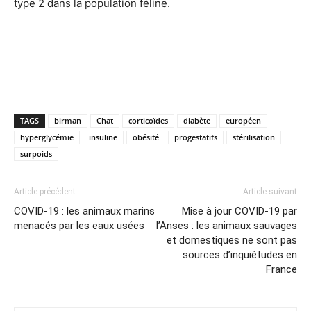
type 2 dans la population féline.
TAGS
birman
Chat
corticoïdes
diabète
européen
hyperglycémie
insuline
obésité
progestatifs
stérilisation
surpoids
Article précédent
Article suivant
COVID-19 : les animaux marins
Mise à jour COVID-19 par
menacés par les eaux usées
l’Anses : les animaux sauvages
et domestiques ne sont pas
sources d’inquiétudes en
France