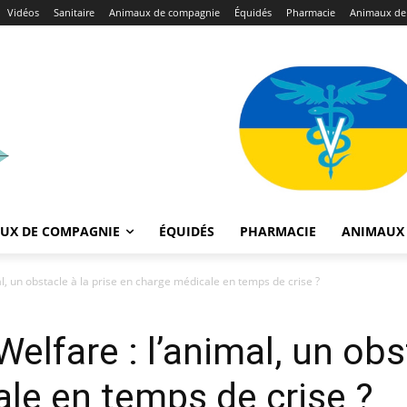
Vidéos
Sanitaire
Animaux de compagnie
Équidés
Pharmacie
Animaux de
UX DE COMPAGNIE
ÉQUIDÉS
PHARMACIE
ANIMAUX 
l, un obstacle à la prise en charge médicale en temps de crise ?
elfare : l’animal, un obst
le en temps de crise ?