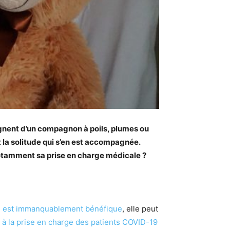
gnent d’un compagnon à poils, plumes ou
 la solitude qui s’en est accompagnée.
otamment sa prise en charge médicale ?
on est immanquablement bénéfique
, elle peut
e à la prise en charge des patients COVID-19