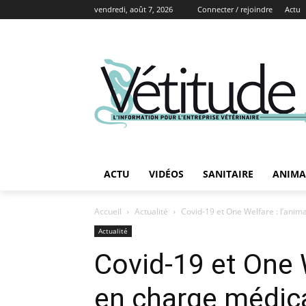
vendredi, août 7, 2026
Connecter / rejoindre
Actu
ACTU
VIDÉOS
SANITAIRE
ANIMA
Accueil
Actualité
Covid-19 et One Welfare : l’anima
Actualité
Covid-19 et One W
en charge médica