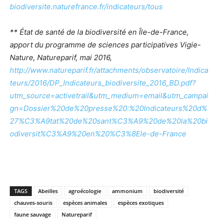
biodiversite.naturefrance.fr/indicateurs/tous
** État de santé de la biodiversité en Île-de-France,
apport du programme de sciences participatives Vigie-
Nature, Natureparif, mai 2016,
http://www.natureparif.fr/attachments/observatoire/Indica
teurs/2016/DP_Indicateurs_biodiversite_2016_BD.pdf?
utm_source=activetrail&utm_medium=email&utm_campai
gn=Dossier%20de%20presse%20:%20Indicateurs%20d%
27%C3%A9tat%20de%20sant%C3%A9%20de%20la%20bi
odiversit%C3%A9%20en%20%C3%8Ele-de-France
TAGS
Abeilles
agroécologie
ammonium
biodiversité
chauves-souris
espèces animales
espèces exotiques
faune sauvage
Natureparif