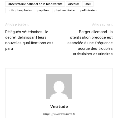
Observatoire national de la biodiversité
oiseaux
ONB
orthophosphates
papillon
phytosanitaire
pollinisateur
Article précédent
Article suivant
Délégués vétérinaires : le
Berger allemand : la
décret définissant leurs
stérilisation précoce est
nouvelles qualifications est
associée à une fréquence
paru
accrue des troubles
articulaires et urinaires
Vetitude
https://www.vetitude.fr