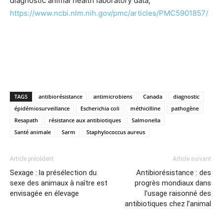
diagnostic animal health laboratory data,
https://www.ncbi.nlm.nih.gov/pmc/articles/PMC5901857/
TAGS
antibiorésistance
antimicrobiens
Canada
diagnostic
épidémiosurveillance
Escherichia coli
méthicilline
pathogène
Resapath
résistance aux antibiotiques
Salmonella
Santé animale
Sarm
Staphylococcus aureus
Article précédent
Article suivant
Sexage : la présélection du
Antibiorésistance : des
sexe des animaux à naître est
progrès mondiaux dans
envisagée en élevage
l’usage raisonné des
antibiotiques chez l’animal