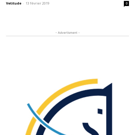
Vetitude
-
13 février 2019
0
- Advertisment -