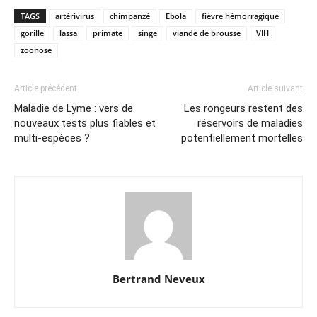
TAGS
artérivirus
chimpanzé
Ebola
fièvre hémorragique
gorille
lassa
primate
singe
viande de brousse
VIH
zoonose
Article précédent
Article suivant
Maladie de Lyme : vers de
Les rongeurs restent des
nouveaux tests plus fiables et
réservoirs de maladies
multi-espèces ?
potentiellement mortelles
Bertrand Neveux