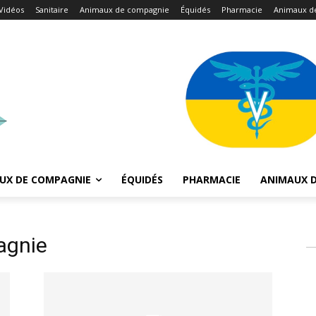
Vidéos
Sanitaire
Animaux de compagnie
Équidés
Pharmacie
Animaux d
UX DE COMPAGNIE
ÉQUIDÉS
PHARMACIE
ANIMAUX D
agnie