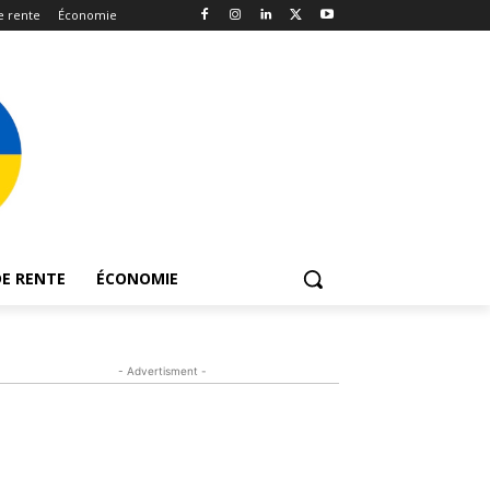
e rente
Économie
E RENTE
ÉCONOMIE
- Advertisment -