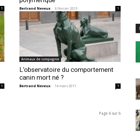
Bertrand Neveux
-
6 février 2013
1
1
Animaux de compagnie
L’observatoire du comportement
canin mort né ?
Bertrand Neveux
-
14 mars 2011
1
1
Page 6 sur 6