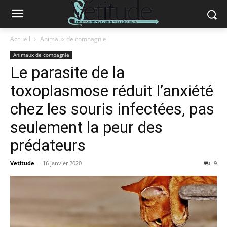
Accueil
Animaux de compagnie
Animaux de compagnie
Le parasite de la
toxoplasmose réduit l’anxiété
chez les souris infectées, pas
seulement la peur des
prédateurs
Vetitude
-
16 janvier 2020
9