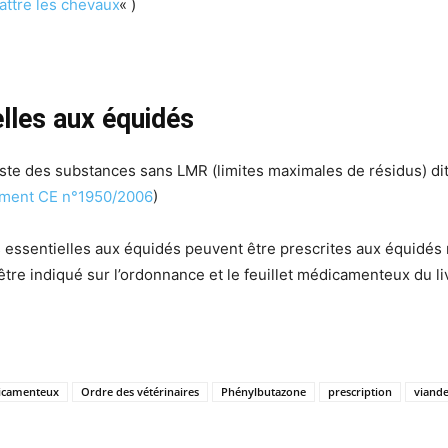
attre les chevaux
« )
lles aux équidés
iste des substances sans LMR (limites maximales de résidus) di
lement CE n°1950/2006
)
 essentielles aux équidés peuvent être prescrites aux équidés 
t être indiqué sur l’ordonnance et le feuillet médicamenteux du li
dicamenteux
Ordre des vétérinaires
Phénylbutazone
prescription
viand