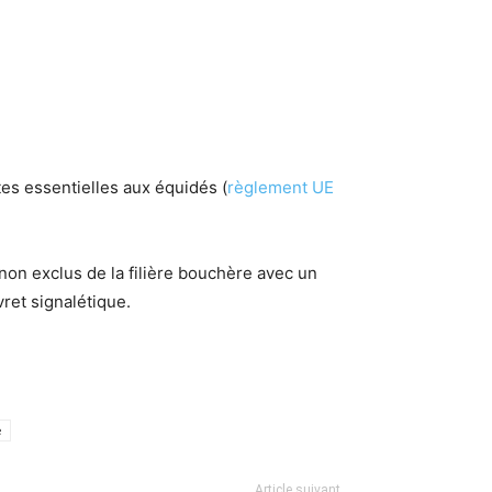
tes essentielles aux équidés (
règlement UE
non exclus de la filière bouchère avec un
vret signalétique.
e
Article suivant