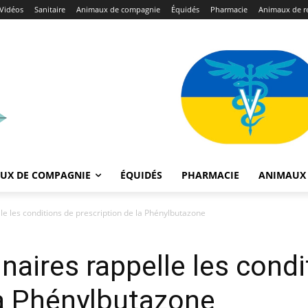
Vidéos
Sanitaire
Animaux de compagnie
Équidés
Pharmacie
Animaux de r
UX DE COMPAGNIE
ÉQUIDÉS
PHARMACIE
ANIMAUX 
le les conditions de prescription de la Phénylbutazone
inaires rappelle les cond
la Phénylbutazone