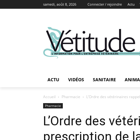
samedi, août 8, 2026
Connecter / rejoindre
Actu
ACTU
VIDÉOS
SANITAIRE
ANIMA
Accueil
Pharmacie
L’Ordre des vétérinaires rappel
Pharmacie
L’Ordre des vétér
prescription de 