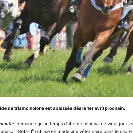
ide de triamcinolone est abaissée dès le 1er avril prochain.
mmittee
demande qu’un temps d’attente minimal de vingt jours s
®
(Kenacort Retard
) utilisé en médecine vétérinaire dans le cadr