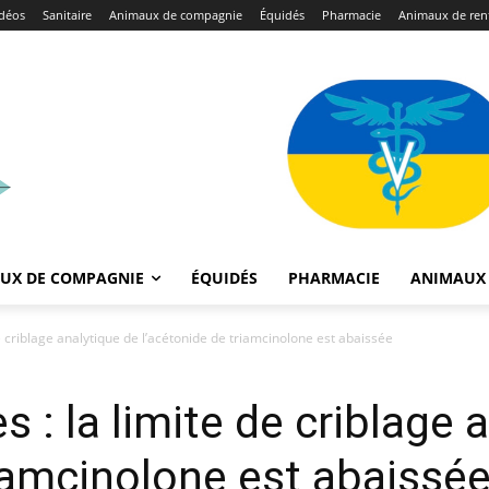
déos
Sanitaire
Animaux de compagnie
Équidés
Pharmacie
Animaux de ren
UX DE COMPAGNIE
ÉQUIDÉS
PHARMACIE
ANIMAUX 
e criblage analytique de l’acétonide de triamcinolone est abaissée
 : la limite de criblage 
riamcinolone est abaissé