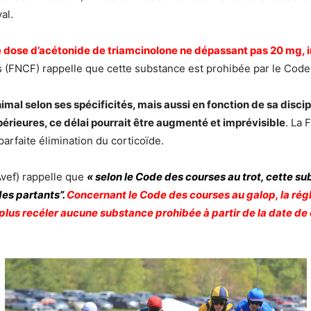
al.
 dose d’acétonide de triamcinolone ne dépassant pas 20 mg, inj
s (FNCF) rappelle que cette substance est prohibée par le Cod
mal selon ses spécificités, mais aussi en fonction de sa discip
périeures, ce délai pourrait être augmenté et imprévisible
. La
parfaite élimination du corticoïde.
Avef) rappelle que
« selon le Code des courses au trot, cette su
es partants”.
Concernant le Code des courses au galop, la rég
a plus recéler aucune substance prohibée à partir de la date d