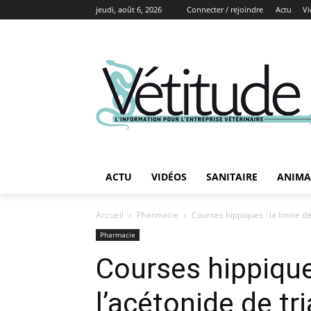
jeudi, août 6, 2026
Connecter / rejoindre
Actu
Vi
ACTU
VIDÉOS
SANITAIRE
ANIMA
Accueil
Pharmacie
Courses hippiques : la limite d
Pharmacie
Courses hippiques
l’acétonide de t