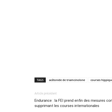
TAGS
acétonide de triamcinolone
courses hippiqu
Article précédent
Endurance : la FEI prend enfin des mesures con
supprimant les courses internationales