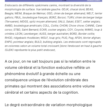
Endocasts de différents spécimens canins, montrant la diversité de la
morphologie de surface. Vue latérale gauche. GDJK, chacal doré; BEAG,
Beagle; WEIM, Braque de Weimar; GSD, chien de berger allemand; WELT, terrier
gallois; FBUL, bouledogue français; BORZ, Borzoi; TURV, chien de berger belge
(Tervueren); MDGS, spitz moyen allemand; SALU, Saluki; ESET, setter anglais;
AMBD, bouledogue américain; COLL, Collie; CHOW, Chow chow; CANNE, Cane
corso; STBD, Saint Bernard; ECKR, cocker anglais; COY, Coyote; MAWO, loup à
crinière; LEON, Leonberger; AUSS, berger australien; BORD, Border collie;
RHOD, ridgeback rhodésien; WOLF, loup gris; PUG, Pug; AFGH, lévrier afghan;
ENPO, pointeur anglais; BULD, bulldog anglais. Les endocasts sont regroupés
en colonnes selon un volume total croissant [donc l’endocast en haut à gauche
(GJDK) représente le plus petit endocast,
A ce jour, on ne sait toujours pas si la relation entre le
volume cérébral et la fonction exécutive reflète un
phénomène évolutif à grande échelle ou une
conséquence unique de l’évolution cérébrale des
primates qui montrent des associations entre volume
cérébral et certains aspects de la cognition.
Le degré extraordinaire de variation morphologique