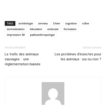
TAGS
archéologie
cerveau
Chien
cognition
crâne
domestication
éducation
endocast
formation
impression 3D
paléoanthropologie
Article précédent
Article suivant
Le trafic des animaux
Les protéines d’insectes pour
sauvages : une
les animaux : oui ou non ?
réglementation biaisée