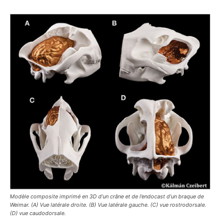
Modèle composite imprimé en 3D d’un crâne et de l’endocast d’un braque de
Weimar. (A) Vue latérale droite. (B) Vue latérale gauche. (C) vue rostrodorsale.
(D) vue caudodorsale.