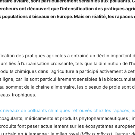
aire aviaire, sont particulièrement sensibles aux polluants. Ce
hercheurs ont découvert que l’intensification des pratiques ag
s populations d’oiseaux en Europe. Mais en réalité, les rapaces e
ication des pratiques agricoles a entraîné un déclin important 
eurs liés à l’urbanisation croissante, tels que la diminution de l
 produits chimiques dans l’agriculture a participé activement à c
 ligne, car ils sont particulièrement sensibles à la bioaccumula
u sommet de la chaîne alimentaire, les oiseaux de proie sont de
seaux trophiques.
niveaux de polluants chimiques retrouvés chez les rapaces, issu
coagulants, médicaments et produits phytopharmaceutiques ; ins
 produits font peser actuellement sur les écosystèmes européens
 urbain en Allemagne : le milan royal (
Milvus milvus
), l’autour