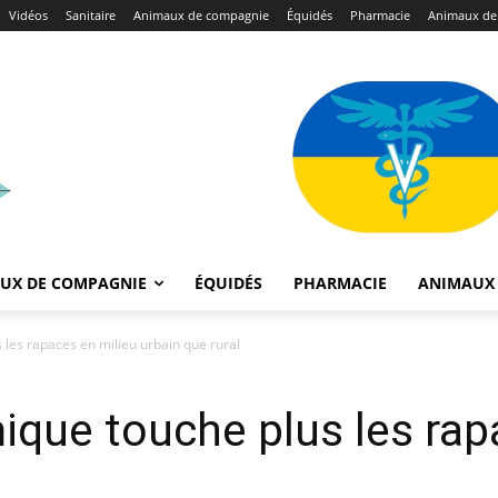
Vidéos
Sanitaire
Animaux de compagnie
Équidés
Pharmacie
Animaux de
UX DE COMPAGNIE
ÉQUIDÉS
PHARMACIE
ANIMAUX 
 les rapaces en milieu urbain que rural
mique touche plus les rap