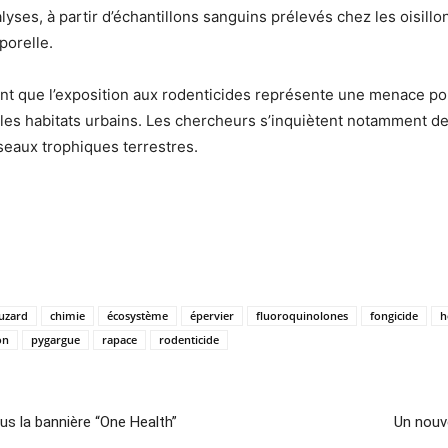
yses, à partir d’échantillons sanguins prélevés chez les oisill
porelle.
nt que l’exposition aux rodenticides représente une menace pou
s les habitats urbains. Les chercheurs s’inquiètent notamment d
seaux trophiques terrestres.
uzard
chimie
écosystème
épervier
fluoroquinolones
fongicide
h
on
pygargue
rapace
rodenticide
ous la bannière “One Health”
Un nouv