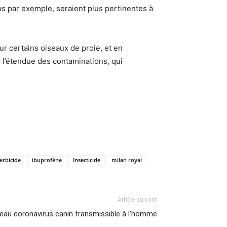
ons par exemple, seraient plus pertinentes à
r certains oiseaux de proie, et en
e l’étendue des contaminations, qui
erbicide
ibuprofène
Insecticide
milan royal
Article suivant
eau coronavirus canin transmissible à l’homme