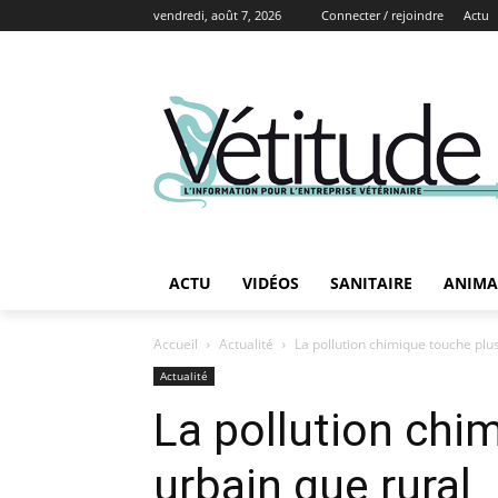
vendredi, août 7, 2026
Connecter / rejoindre
Actu
ACTU
VIDÉOS
SANITAIRE
ANIMA
Accueil
Actualité
La pollution chimique touche plus
Actualité
La pollution chi
urbain que rural