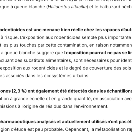
gargue à queue blanche (
Haliaeetus albicilla
) et le balbuzard pêch
odenticides est une menace bien réelle chez les rapaces d’ou
s à risque. L’exposition aux rodenticides semble plus importante
 les plus touchés par cette contamination, en raison notamment
s à queue blanche suggère que
l’exposition pourrait ne pas se 
uant des substituts alimentaires, sont nécessaires pour identi
d’exposition aux rodenticides et le degré de couverture des sols
ques associés dans les écosystèmes urbains.
olones (2,3 %) ont également été détectés dans les échantillon
ion à grande échelle et en grande quantité, en association avec l
issions à l’origine de résidus dans l’environnement.
pharmaceutiques analysés et actuellement utilisés n’ont pas é
gion d’étude est peu probable. Cependant, la métabolisation ra