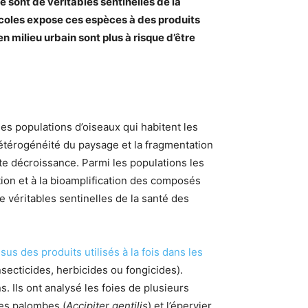
 sont de véritables sentinelles de la
ricoles expose ces espèces à des produits
n milieu urbain sont plus à risque d’être
des populations d’oiseaux qui habitent les
’hétérogénéité du paysage et la fragmentation
ette décroissance. Parmi les populations les
tion et à la bioamplification des composés
 véritables sentinelles de la santé des
s des produits utilisés à la fois dans les
ecticides, herbicides ou fongicides).
. Ils ont analysé les foies de plusieurs
 des palombes (
Accipiter gentilis
) et l’épervier