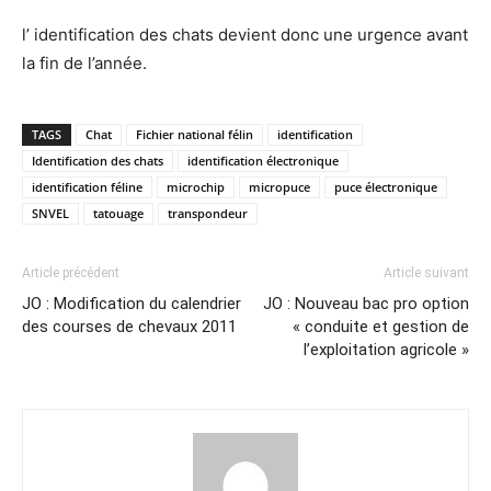
l’ identification des chats devient donc une urgence avant
la fin de l’année.
TAGS
Chat
Fichier national félin
identification
Identification des chats
identification électronique
identification féline
microchip
micropuce
puce électronique
SNVEL
tatouage
transpondeur
Article précédent
Article suivant
JO : Modification du calendrier
JO : Nouveau bac pro option
des courses de chevaux 2011
« conduite et gestion de
l’exploitation agricole »