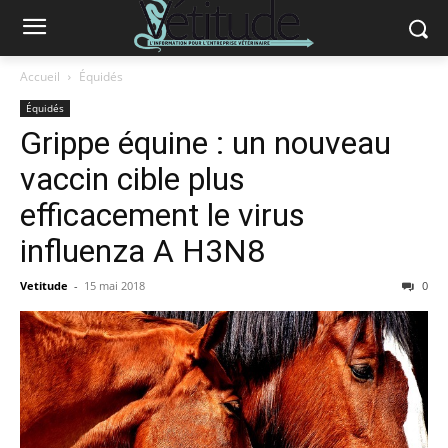
Accueil
Équidés
Équidés
Grippe équine : un nouveau
vaccin cible plus
efficacement le virus
influenza A H3N8
Vetitude
-
15 mai 2018
0