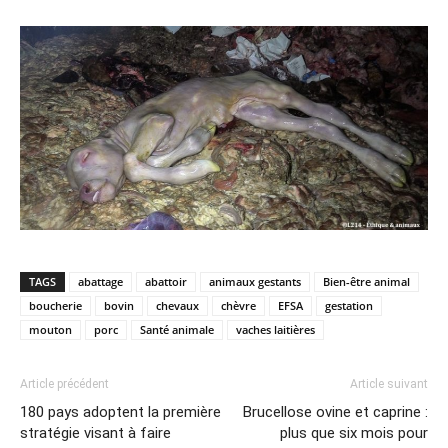
TAGS
abattage
abattoir
animaux gestants
Bien-être animal
boucherie
bovin
chevaux
chèvre
EFSA
gestation
mouton
porc
Santé animale
vaches laitières
Article précédent
Article suivant
180 pays adoptent la première
Brucellose ovine et caprine :
stratégie visant à faire
plus que six mois pour