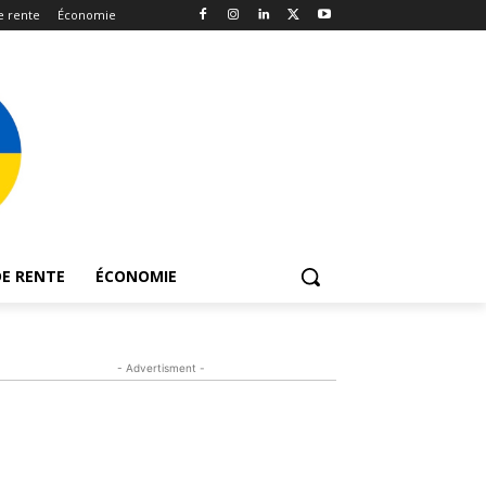
e rente
Économie
E RENTE
ÉCONOMIE
- Advertisment -