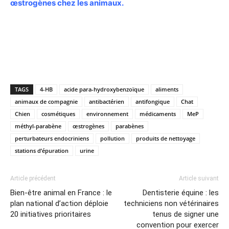
œstrogènes chez les animaux.
TAGS
4-HB
acide para-hydroxybenzoïque
aliments
animaux de compagnie
antibactérien
antifongique
Chat
Chien
cosmétiques
environnement
médicaments
MeP
méthyl-parabène
œstrogènes
parabènes
perturbateurs endocriniens
pollution
produits de nettoyage
stations d’épuration
urine
Article précédent
Article suivant
Bien-être animal en France : le
Dentisterie équine : les
plan national d’action déploie
techniciens non vétérinaires
20 initiatives prioritaires
tenus de signer une
convention pour exercer