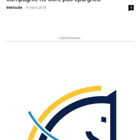
Vetitude
-
9 mars 2018
0
- Advertisment -