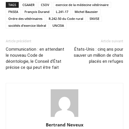
TAGS
CGAAER
CSOV
exercice de la médecine vétérinaire
FNSEA
François Durand
L.241-17
Michel Baussier
Ordre des vétérinaires
R.242-50 du Code rural
SNVSE
sociétés d’exercice libéral
UNCEIA
Article précédent
Article suivant
Communication : en attendant
États-Unis : cinq ans pour
le nouveau Code de
sauver un million de chats
déontologie, le Conseil d’État
placés en refuges
précise ce qui peut être fait
Bertrand Neveux