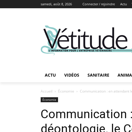
samedi, août 8, 2026
Connecter / rejoindre
Actu
ACTU
VIDÉOS
SANITAIRE
ANIMA
Accueil
Économie
Communication : en attendant le
Économie
Communication :
déontologie, le C