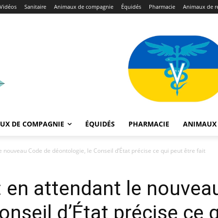
Vidéos
Sanitaire
Animaux de compagnie
Équidés
Pharmacie
Animaux de r
UX DE COMPAGNIE
ÉQUIDÉS
PHARMACIE
ANIMAUX 
 nouveau Code de déontologie, le Conseil d’État précise ce qui peut être fait
 en attendant le nouvea
onseil d’État précise ce q