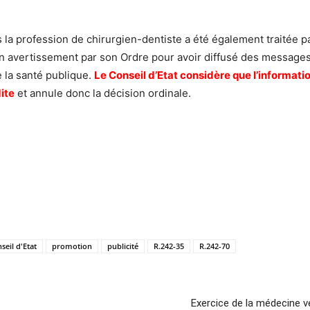
 la profession de chirurgien-dentiste a été également traitée par
un avertissement par son Ordre pour avoir diffusé des messages p
e la santé publique.
Le Conseil d’Etat considère que l’informatio
dite
et annule donc la décision ordinale.
seil d'Etat
promotion
publicité
R.242-35
R.242-70
Exercice de la médecine v