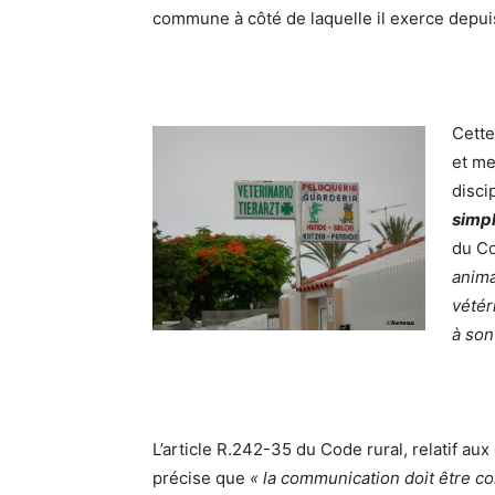
commune à côté de laquelle il exerce depuis
Cette
et me
disci
simpl
du Co
anima
vétér
à son 
L’article R.242-35 du Code rural, relatif au
précise que
« la communication doit être co