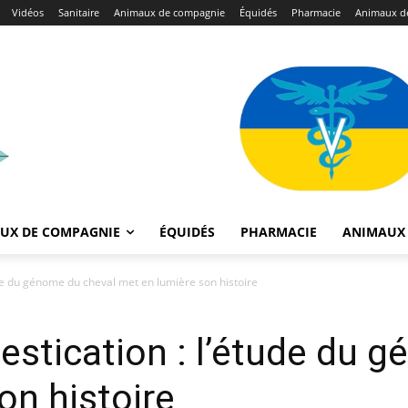
Vidéos
Sanitaire
Animaux de compagnie
Équidés
Pharmacie
Animaux de
UX DE COMPAGNIE
ÉQUIDÉS
PHARMACIE
ANIMAUX 
ude du génome du cheval met en lumière son histoire
estication : l’étude du 
on histoire