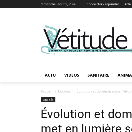
dimanche, août 9, 2026
Connecter / rejoindre
Actu
ACTU
VIDÉOS
SANITAIRE
ANIMA
Accueil
Équidés
Évolution et domestication : l’ét
Équidés
Évolution et dom
met en lumière s