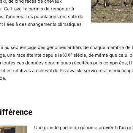
ski, de cinq races de chevaux
. Ce travail a permis de remonter à
ons d’années. Les populations ont subi de
t liées à des changements climatiques
aché au séquençage des génomes entiers de chaque membre de l
e
a, une race éteinte depuis le XIX
siècle, de même que celui 
à toutes ces données génomiques récoltées puis comparées, l’his
 celles relatives au cheval de Przewalski serviront à mieux ad
de.
différence
Une grande partie du génome provient d’un gr