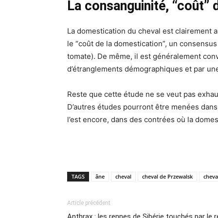
La consanguinité, “coût” 
La domestication du cheval est clairement a
le “coût de la domestication”, un consensus
tomate). De même, il est généralement con
d’étranglements démographiques et par une 
Reste que cette étude ne se veut pas exhaus
D’autres études pourront être menées dans 
l’est encore, dans des contrées où la domes
TAGS
âne
cheval
cheval de Przewalsk
cheva
Article précédent
Anthrax : les rennes de Sibérie touchés par le r