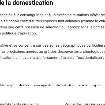
de la domestication
ssociée à la consanguinité et à un excès de mutations délétère
 bien connu chez d’autres espèces tant animales (comme le chie
venu que cette pression de sélection qui accompagne la domest
politique d’épuration.
tive et se concentre sur des zones géographiques particulières
les prochaines années au gré des découvertes archéologiques s
tication du cheval n’a pas forcément été aussi “occidentalisée”.
l de Taïmyr
chevaux
consanguinité
domestication
équidé
equus
éveil du bacille du charbon
Recherche : vers un nouve