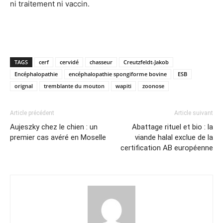
ni traitement ni vaccin.
TAGS
cerf
cervidé
chasseur
Creutzfeldt-Jakob
Encéphalopathie
encéphalopathie spongiforme bovine
ESB
orignal
tremblante du mouton
wapiti
zoonose
Article précédent
Article suivant
Aujeszky chez le chien : un
Abattage rituel et bio : la
premier cas avéré en Moselle
viande halal exclue de la
certification AB européenne