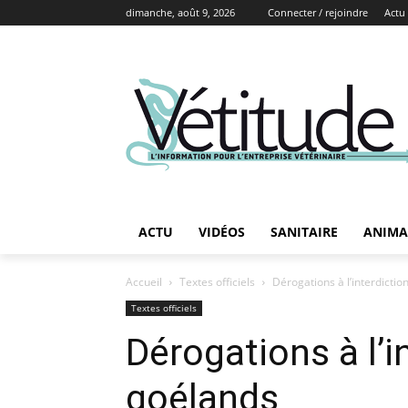
dimanche, août 9, 2026
Connecter / rejoindre
Actu
ACTU
VIDÉOS
SANITAIRE
ANIMA
Accueil
Textes officiels
Dérogations à l’interdicti
Textes officiels
Dérogations à l’i
goélands