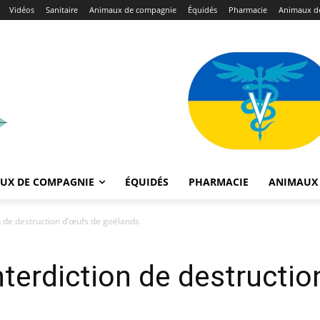
Vidéos
Sanitaire
Animaux de compagnie
Équidés
Pharmacie
Animaux de
UX DE COMPAGNIE
ÉQUIDÉS
PHARMACIE
ANIMAUX 
on de destruction d’œufs de goélands
nterdiction de destructi