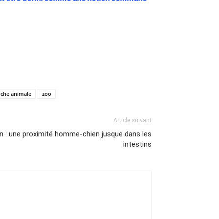
rche animale
zoo
Article suivant
n : une proximité homme-chien jusque dans les
intestins