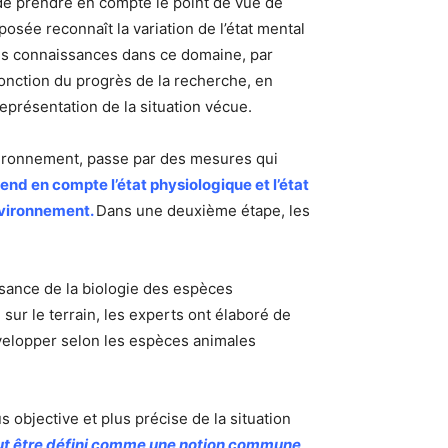
 de prendre en compte le point de vue de
posée reconnaît la variation de l’état mental
elles connaissances dans ce domaine, par
fonction du progrès de la recherche, en
eprésentation de la situation vécue.
environnement, passe par des mesures qui
rend en compte l’état physiologique et l’état
nvironnement.
Dans une deuxième étape, les
sance de la biologie des espèces
ur le terrain, les experts ont élaboré de
évelopper selon les espèces animales
s objective et plus précise de la situation
eut être défini comme une notion commune