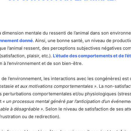
la dimension mentale du ressenti de l’animal dans son environn
onnement donné
. Ainsi, une bonne santé, un niveau de producti
e que l’animal ressent, des perceptions subjectives négatives co
tisfaction, plaisir, etc.).
L’étude des comportements et de l’éta
on à l’environnement et de son bien-être.
ion de l’environnement, les interactions avec les congénères) es
éostasie et aux motivations comportementales »
. La non-satisfac
des perturbations comportementales et/ou physiologiques (stres
t
« un processus mental généré par l’anticipation d’un événemen
éable à désagréable »
. Selon le niveau de satisfaction de ses at
ustration ou de redirection).