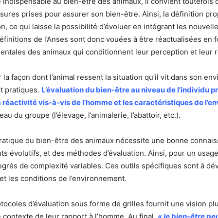
e indispensable au bien-être des animaux, il convient toutefois
esures prises pour assurer son bien-être. Ainsi, la définition pro
ion, ce qui laisse la possibilité d’évoluer en intégrant les nouv
finitions de l’Anses sont donc vouées à être réactualisées en 
entales des animaux qui conditionnent leur perception et leur r
r la façon dont l’animal ressent la situation qu’il vit dans son 
t pratiques.
L’évaluation du bien-être au niveau de l’individu p
 réactivité vis-à-vis de l’homme et les caractéristiques de l’e
u du groupe (l’élevage, l’animalerie, l’abattoir, etc.).
 pratique du bien-être des animaux nécessite une bonne connais
évolutifs, et des méthodes d’évaluation. Ainsi, pour un usage s
egrés de complexité variables. Ces outils spécifiques sont à d
t les conditions de l’environnement.
tocoles d’évaluation sous forme de grilles fournit une vision plu
 contexte de leur rapport à l’homme. Au final,
« le bien-être p