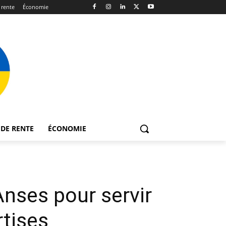
 rente
Économie
DE RENTE
ÉCONOMIE
’Anses pour servir
rtises