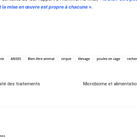
nt la mise en œuvre est propre à chacune ».
nie
ANSES
Bien-être animal
cirque
élevage
poules en cage
reche
cuité des traitements
Microbiome et alimentatio
ires