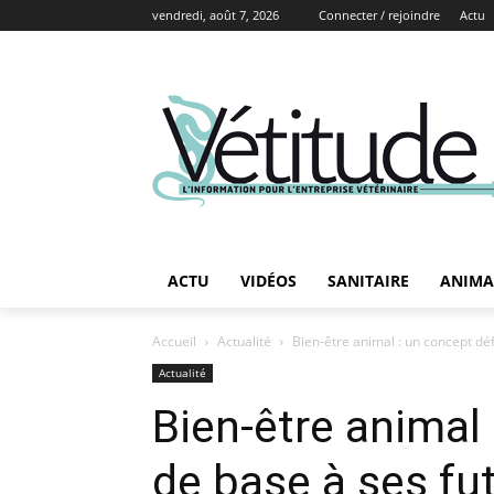
vendredi, août 7, 2026
Connecter / rejoindre
Actu
ACTU
VIDÉOS
SANITAIRE
ANIMA
Accueil
Actualité
Bien-être animal : un concept déf
Actualité
Bien-être animal 
de base à ses fu