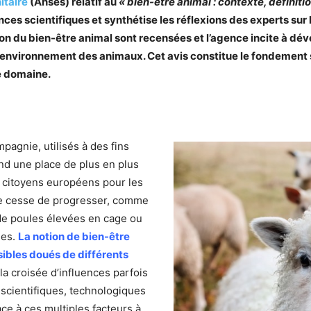
nitaire
(Anses) relatif au
« bien-être animal : contexte, définiti
ces scientifiques et synthétise les réflexions des experts sur
ion du bien-être animal sont recensées et l’agence incite à dév
’environnement des animaux. Cet avis constitue le fondement s
e domaine.
pagnie, utilisés à des fins
end une place de plus en plus
s citoyens européens pour les
ne cesse de progresser, comme
de poules élevées en cage ou
ges.
La notion de bien-être
nsibles doués de différents
la croisée d’influences parfois
 scientifiques, technologiques
ce à ces multiples facteurs à