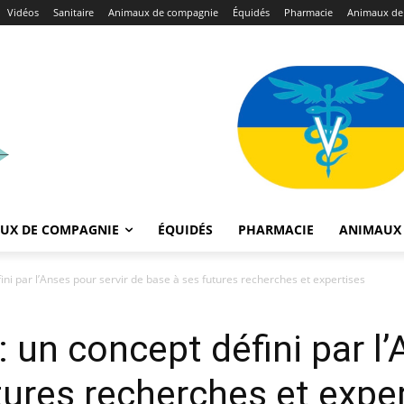
Vidéos
Sanitaire
Animaux de compagnie
Équidés
Pharmacie
Animaux de
UX DE COMPAGNIE
ÉQUIDÉS
PHARMACIE
ANIMAUX 
ini par l’Anses pour servir de base à ses futures recherches et expertises
: un concept défini par l
tures recherches et expe