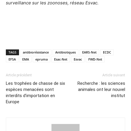
surveillance sur les zoonoses, réseau Esvac.
TAGS
antibiorésistance
Antibiotiques
EARS-Net
ECDC
EFSA
EMA
epruma
Esac-Net
Esvac
FWD-Net
Article précédent
Article suivant
Les trophées de chasse de six
Recherche : les sciences
espèces menacées sont
animales ont leur nouvel
interdits d’importation en
institut
Europe