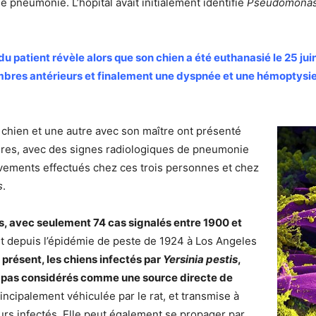
pneumonie. L’hôpital avait initialement identifié
Pseudomonas 
patient révèle alors que son chien a été euthanasié le 25 juin
mbres antérieurs et finalement une dyspnée et une hémoptysie. 
chien et une autre avec son maître ont présenté
ires, avec des signes radiologiques de pneumonie
èvements effectués chez ces trois personnes et chez
s
.
s, avec seulement 74 cas signalés entre 1900 et
nt depuis l’épidémie de peste de 1924 à Los Angeles
 présent, les chiens infectés par
Yersinia pestis
,
 pas considérés comme une source directe de
incipalement véhiculée par le rat, et transmise à
rs infectés. Elle peut également se propager par