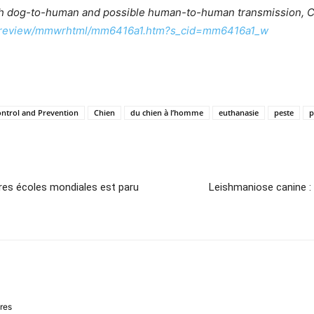
 dog-to-human and possible human-to-human transmission, Col
preview/mmwrhtml/mm6416a1.htm?s_cid=mm6416a1_w
ontrol and Prevention
Chien
du chien à l’homme
euthanasie
peste
p
eures écoles mondiales est paru
Leishmaniose canine : l
ires