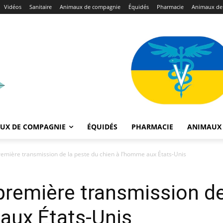
Vidéos
Sanitaire
Animaux de compagnie
Équidés
Pharmacie
Animaux de
UX DE COMPAGNIE
ÉQUIDÉS
PHARMACIE
ANIMAUX 
première transmission de la peste du chien à l’homme aux États-Unis
 première transmission d
aux États-Unis