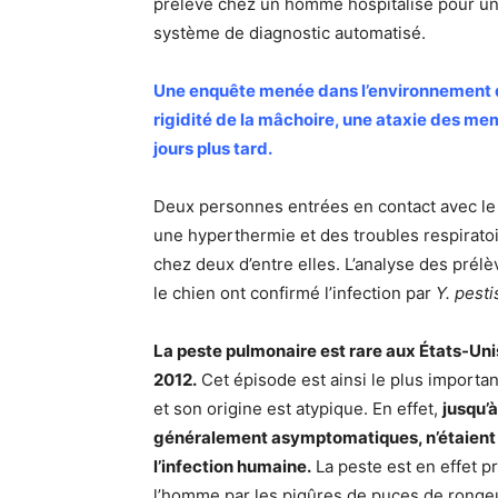
prélevé chez un homme hospitalisé pour une 
système de diagnostic automatisé.
Une enquête menée dans l’environnement du 
rigidité de la mâchoire, une ataxie des me
jours plus tard.
Deux personnes entrées en contact avec le 
une hyperthermie et des troubles respirato
chez deux d’entre elles. L’analyse des prél
le chien ont confirmé l’infection par
Y. pesti
La peste pulmonaire est rare aux États-Uni
2012.
Cet épisode est ainsi le plus importa
et son origine est atypique. En effet,
jusqu’à
généralement asymptomatiques, n’étaient
l’infection humaine.
La peste est en effet pr
l’homme par les piqûres de puces de rongeu