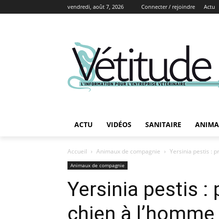
vendredi, août 7, 2026
Connecter / rejoindre
Actu
ACTU
VIDÉOS
SANITAIRE
ANIMA
Accueil
Animaux de compagnie
Yersinia pestis : 
Animaux de compagnie
Yersinia pestis :
chien à l’homme 