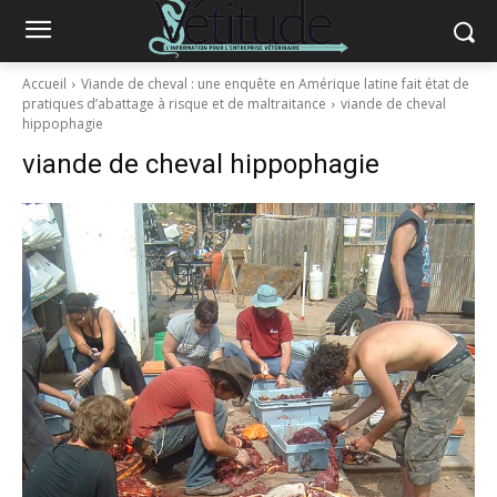
Accueil
Viande de cheval : une enquête en Amérique latine fait état de
pratiques d’abattage à risque et de maltraitance
viande de cheval
hippophagie
viande de cheval hippophagie