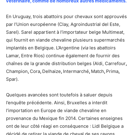
vétérinaire, comme de nombreux autres médicaments.
En Uruguay, trois abattoirs pour chevaux sont approuvés
par l’Union européenne (Clay, Agroindustrial del Este,
Sarel). Sarel appartient à l’importateur belge Multimeat,
qui fournit en viande chevaline plusieurs supermarchés
implantés en Belgique. L’Argentine (
via
les abattoirs
Lamar, Entre Rios) continue également de fournir des
chaînes de la grande distribution belges (Aldi, Carrefour
,
Champion
,
Cora
,
Delhaize
,
Intermarché
,
Match
,
Prima
,
Spar).
Quelques avancées sont toutefois à saluer depuis
l’enquête précédente. Ainsi, Bruxelles a interdit
l’importation en Europe de viande chevaline en
provenance du Mexique fin 2014. Certaines enseignes
ont de leur côté réagi en conséquence : Lidl Belgique a
décidé de retirer la viande de cheval de ses rayons,