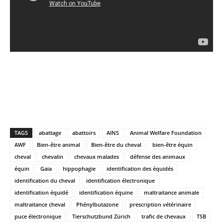
TAGS
abattage
abattoirs
AINS
Animal Welfare Foundation
AWF
Bien-être animal
Bien-être du cheval
bien-être équin
cheval
chevalin
chevaux malades
défense des animaux
équin
Gaia
hippophagie
identification des équidés
identification du cheval
identification électronique
identification équidé
identification équine
maltraitance animale
maltraitance cheval
Phénylbutazone
prescription vétérinaire
puce électronique
Tierschutzbund Zürich
trafic de chevaux
TSB