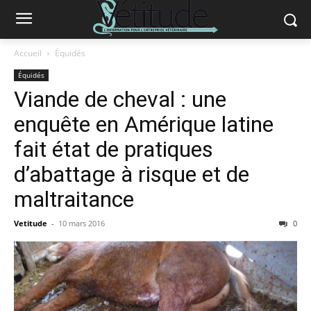
Accueil
Équidés
Équidés
Viande de cheval : une
enquête en Amérique latine
fait état de pratiques
d’abattage à risque et de
maltraitance
Vetitude
-
10 mars 2016
0