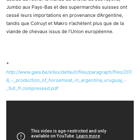
Jumbo aux Pays-Bas et des supermarchés suisses ont
cessé leurs importations en provenance d’Argentine,
tandis que Colruyt et Makro n’achètent plus que de la
viande de chevaux issus de l’Union européenne.
*
http://www.gaia.be/sites/default/files/paragraph/files/201
6_-_production_of_horsemeat_in_argentina_uruguay_-
_full_fr.compressed.pdf