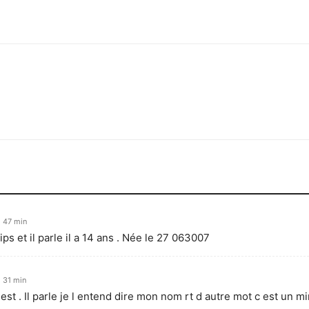
h 47 min
ips et il parle il a 14 ans . Née le 27 063007
 31 min
est . Il parle je l entend dire mon nom rt d autre mot c est un mi