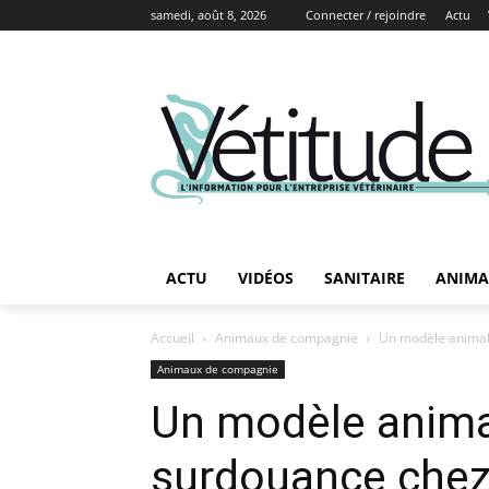
samedi, août 8, 2026
Connecter / rejoindre
Actu
ACTU
VIDÉOS
SANITAIRE
ANIMA
Accueil
Animaux de compagnie
Un modèle animal
Animaux de compagnie
Un modèle anima
surdouance che