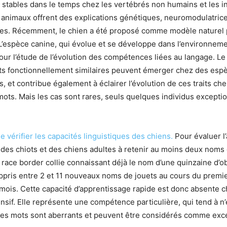
s stables dans le temps chez les vertébrés non humains et les in
animaux offrent des explications génétiques, neuromodulatric
. Récemment, le chien a été proposé comme modèle naturel pour
espèce canine, qui évolue et se développe dans l’environneme
our l’étude de l’évolution des compétences liées au langage. Le 
raits fonctionnellement similaires peuvent émerger chez des e
 et contribue également à éclairer l’évolution de ces traits ch
ots. Mais les cas sont rares, seuls quelques individus except
vérifier les capacités linguistiques des chiens.
Pour évaluer l’
es chiots et des chiens adultes à retenir au moins deux noms d
race border collie connaissant déjà le nom d’une quinzaine d’obj
nt appris entre 2 et 11 nouveaux noms de jouets au cours du prem
 mois. Cette capacité d’apprentissage rapide est donc absente c
ensif. Elle représente une compétence particulière, qui tend à 
es mots sont aberrants et peuvent être considérés comme exce