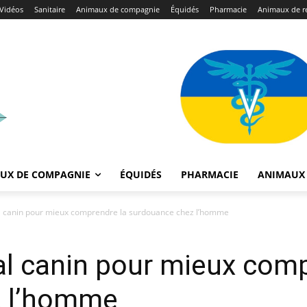
Vidéos
Sanitaire
Animaux de compagnie
Équidés
Pharmacie
Animaux de r
UX DE COMPAGNIE
ÉQUIDÉS
PHARMACIE
ANIMAUX 
 canin pour mieux comprendre la surdouance chez l’homme
l canin pour mieux comp
z l’homme