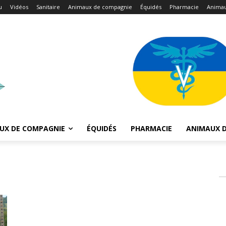
u
Vidéos
Sanitaire
Animaux de compagnie
Équidés
Pharmacie
Animau
UX DE COMPAGNIE
ÉQUIDÉS
PHARMACIE
ANIMAUX D