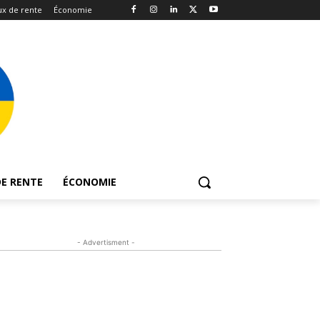
x de rente
Économie
E RENTE
ÉCONOMIE
- Advertisment -