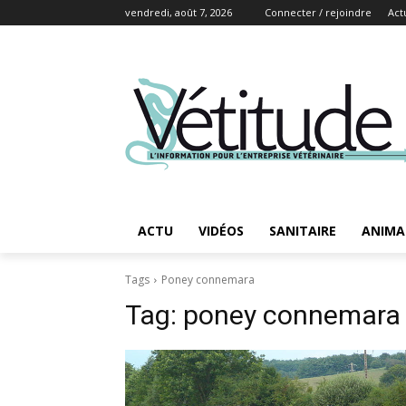
vendredi, août 7, 2026
Connecter / rejoindre
Act
ACTU
VIDÉOS
SANITAIRE
ANIMA
Tags
Poney connemara
Tag:
poney connemara