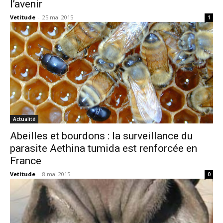
l’avenir
Vetitude
-
25 mai 2015
1
Actualité
Abeilles et bourdons : la surveillance du
parasite Aethina tumida est renforcée en
France
Vetitude
-
8 mai 2015
0