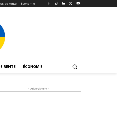
ux de rente
Économie
E RENTE
ÉCONOMIE
- Advertisment -