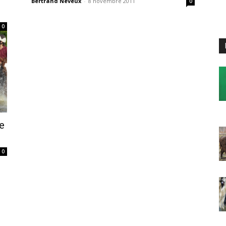
Bertrand Neveux
-
8 novembre 2011
0
0
le
0