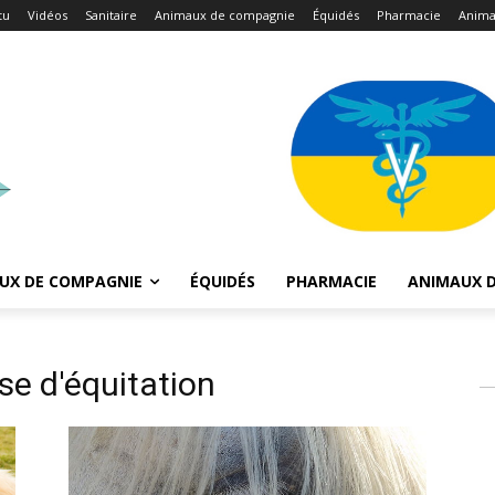
tu
Vidéos
Sanitaire
Animaux de compagnie
Équidés
Pharmacie
Anima
UX DE COMPAGNIE
ÉQUIDÉS
PHARMACIE
ANIMAUX D
se d'équitation