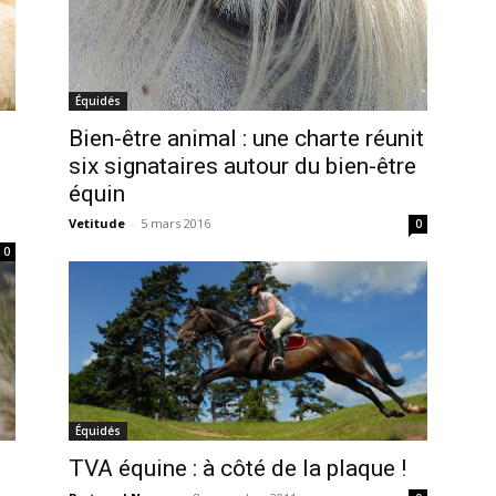
Équidés
Bien-être animal : une charte réunit
six signataires autour du bien-être
équin
Vetitude
-
5 mars 2016
0
0
Équidés
TVA équine : à côté de la plaque !