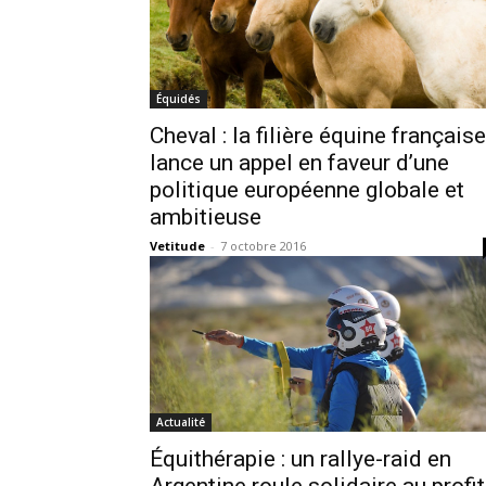
Équidés
Cheval : la filière équine française
lance un appel en faveur d’une
politique européenne globale et
ambitieuse
Vetitude
-
7 octobre 2016
Actualité
Équithérapie : un rallye-raid en
Argentine roule solidaire au profit