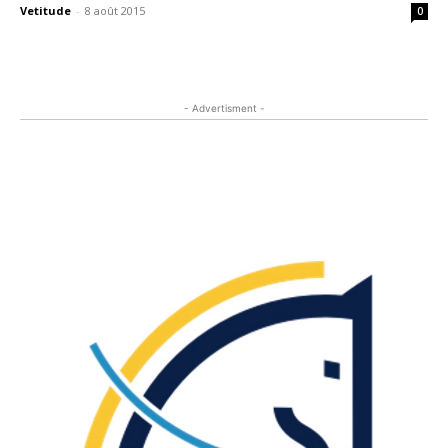
Vetitude
-
8 août 2015
0
- Advertisment -