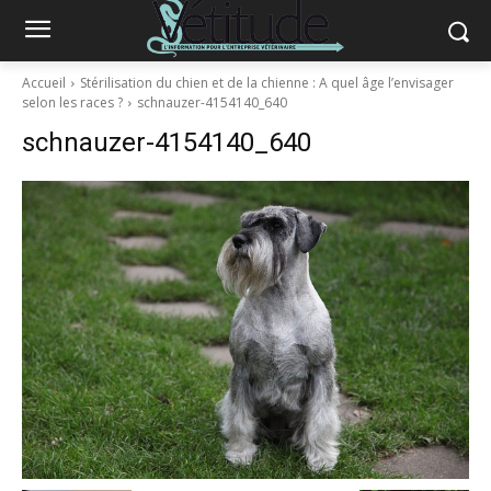
Accueil
Stérilisation du chien et de la chienne : A quel âge l’envisager
selon les races ?
schnauzer-4154140_640
schnauzer-4154140_640