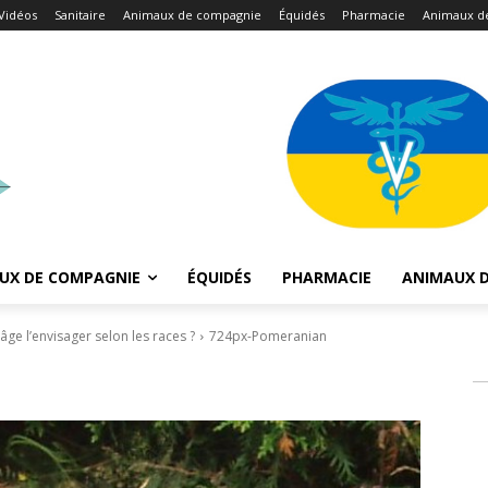
Vidéos
Sanitaire
Animaux de compagnie
Équidés
Pharmacie
Animaux d
UX DE COMPAGNIE
ÉQUIDÉS
PHARMACIE
ANIMAUX D
 âge l’envisager selon les races ?
724px-Pomeranian