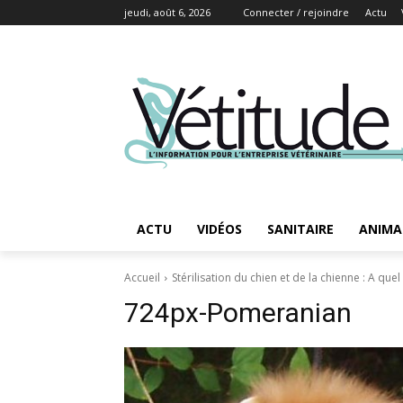
jeudi, août 6, 2026
Connecter / rejoindre
Actu
ACTU
VIDÉOS
SANITAIRE
ANIMA
Accueil
Stérilisation du chien et de la chienne : A quel
724px-Pomeranian