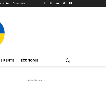
e rente
Économie
E RENTE
ÉCONOMIE
- Advertisment -