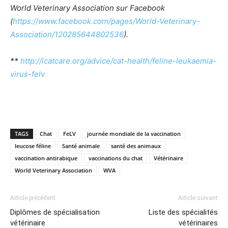
World Veterinary Association sur Facebook
(
https://www.facebook.com/pages/World-Veterinary-
Association/120285644802536
).
**
http://icatcare.org/advice/cat-health/feline-leukaemia-
virus-felv
TAGS
Chat
FeLV
journée mondiale de la vaccination
leucose féline
Santé animale
santé des animaux
vaccination antirabique
vaccinations du chat
Vétérinaire
World Veterinary Association
WVA
Article précédent
Article suivant
Diplômes de spécialisation
Liste des spécialités
vétérinaire
vétérinaires