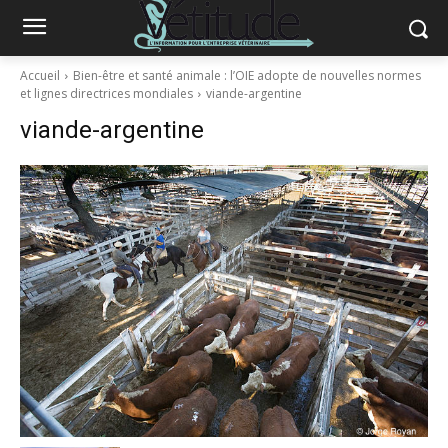
Accueil
Bien-être et santé animale : l’OIE adopte de nouvelles normes
et lignes directrices mondiales
viande-argentine
viande-argentine