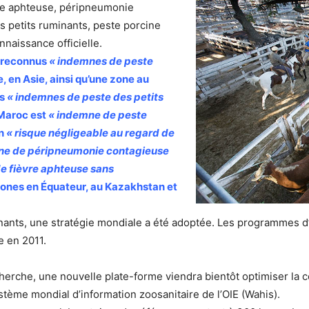
re aphteuse, péripneumonie
s petits ruminants, peste porcine
nnaissance officielle.
t reconnus
« indemnes de peste
 en Asie, ainsi qu’une zone au
us
« indemnes de peste des petits
 Maroc est
« indemne de peste
un
« risque négligeable au regard de
ne de péripneumonie contagieuse
e fièvre aphteuse sans
ones en Équateur, au Kazakhstan et
minants, une stratégie mondiale a été adoptée. Les programmes
e en 2011.
cherche, une nouvelle plate-forme viendra bientôt optimiser la 
tème mondial d’information zoosanitaire de l’OIE (Wahis).