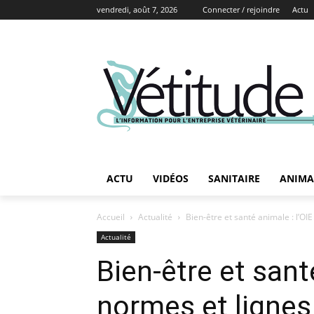
vendredi, août 7, 2026
Connecter / rejoindre
Actu
ACTU
VIDÉOS
SANITAIRE
ANIMA
Accueil
Actualité
Bien-être et santé animale : l’OI
Actualité
Bien-être et sant
normes et lignes