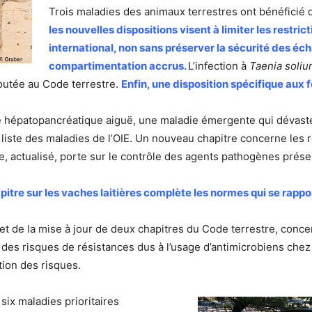
Trois maladies des animaux terrestres ont bénéficié 
les nouvelles dispositions visent à limiter les restr
international, non sans préserver la sécurité des é
compartimentation accrus.
L’infection à
Taenia soli
outée au Code terrestre.
Enfin, une disposition spécifique au
 hépatopancréatique aiguë, une maladie émergente qui dévaste
 liste des maladies de l’OIE. Un nouveau chapitre concerne les
e, actualisé, porte sur le contrôle des agents pathogènes prés
itre sur les vaches laitières complète les normes qui se rapp
bjet de la mise à jour de deux chapitres du Code terrestre, conce
on des risques de résistances dus à l’usage d’antimicrobiens che
tion des risques.
 six maladies prioritaires