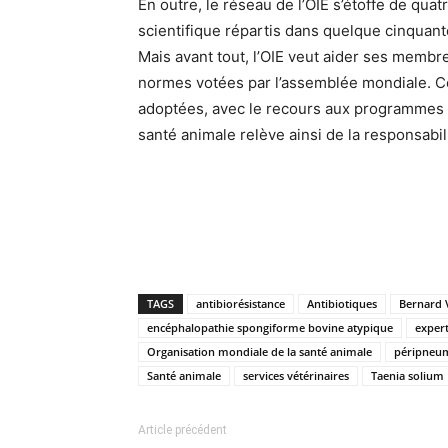
En outre, le réseau de l’OIE s’étoffe de qua
scientifique répartis dans quelque cinquant
Mais avant tout, l’OIE veut aider ses membr
normes votées par l’assemblée mondiale. Ce
adoptées, avec le recours aux programmes 
santé animale relève ainsi de la responsabi
TAGS
antibiorésistance
Antibiotiques
Bernard V
encéphalopathie spongiforme bovine atypique
expert
Organisation mondiale de la santé animale
péripneum
Santé animale
services vétérinaires
Taenia solium
Article précédent