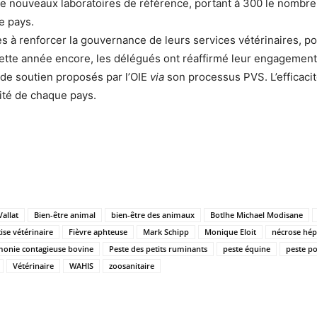
tre nouveaux laboratoires de référence, portant à 300 le nombre
e pays.
es à renforcer la gouvernance de leurs services vétérinaires, p
tte année encore, les délégués ont réaffirmé leur engagement 
de soutien proposés par l’OIE
via
son processus PVS. L’efficac
lité de chaque pays.
allat
Bien-être animal
bien-être des animaux
Botlhe Michael Modisane
ise vétérinaire
Fièvre aphteuse
Mark Schipp
Monique Eloit
nécrose hép
onie contagieuse bovine
Peste des petits ruminants
peste équine
peste po
Vétérinaire
WAHIS
zoosanitaire