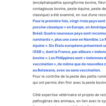
(encéphalopathie spongiforme bovine, fièv
contagieuse bovine, peste équine, peste de
classique) a été examiné, en vue d’une reco
Pour la première fois, vingt-trois pays son
porcine classique »
en Europe, en Amérique,
Brésil. Quatre nouveaux pays sont reconn
ruminants »
, plus une zone en Namibie. Le
équine »
. Six États européens présentent 
l’ESB »,
dont la France, par ailleurs
« indem
bovine
». Les Philippines sont
« indemnes d
vaccination »
, de même que de nouvelles z
au Botswana, avec ou sans vaccination.
Pour le contrôle de la peste des petits ru
qui ont permis d’en finir avec la peste bovin
Côté expertise vétérinaire et projets de re
pathogènes des animaux, en lien avec le sys