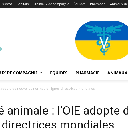
Vidéos
Sanitaire
Animaux de compagnie
Équidés
Pharmacie
Animaux de
UX DE COMPAGNIE
ÉQUIDÉS
PHARMACIE
ANIMAUX 
E adopte de nouvelles normes et lignes directrices mondiales
é animale : l’OIE adopte 
 directrices mondiales