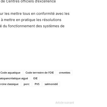
 de Centres officiels d’excellence
our les mettre tous en conformité avec les
à mettre en pratique les résolutions
ité du fonctionnement des systèmes de
Code aquatique
Code terrestre de l’OIE
crevettes
atopancréatique aiguë
OIE
rcine classique
porc
PVS
salmonidé
Article suivant