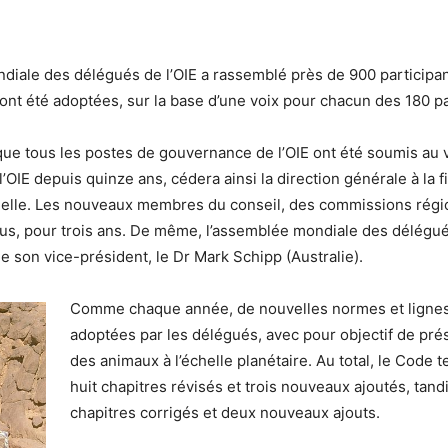
iale des délégués de l’OIE a rassemblé près de 900 participants
 ont été adoptées, sur la base d’une voix pour chacun des 180 
isque tous les postes de gouvernance de l’OIE ont été soumis au
 l’OIE depuis quinze ans, cédera ainsi la direction générale à la
ctuelle. Les nouveaux membres du conseil, des commissions rég
lus, pour trois ans. De même, l’assemblée mondiale des délégué
e son vice-président, le Dr Mark Schipp (Australie).
Comme chaque année, de nouvelles normes et lignes 
adoptées par les délégués, avec pour objectif de prése
des animaux à l’échelle planétaire. Au total, le Code 
huit chapitres révisés et trois nouveaux ajoutés, ta
chapitres corrigés et deux nouveaux ajouts.