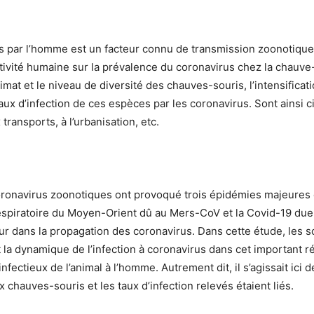
es par l’homme est un facteur connu de transmission zoonotique
ctivité humaine sur la prévalence du coronavirus chez la chauve-s
limat et le niveau de diversité des chauves-souris, l’intensific
ux d’infection de ces espèces par les coronavirus. Sont ainsi ciblé
transports, à l’urbanisation, etc.
oronavirus zoonotiques ont provoqué trois épidémies majeures 
spiratoire du Moyen-Orient dû au Mers-CoV et la Covid-19 due a
jeur dans la propagation des coronavirus. Dans cette étude, les
la dynamique de l’infection à coronavirus dans cet important rés
fectieux de l’animal à l’homme. Autrement dit, il s’agissait ici de
 chauves-souris et les taux d’infection relevés étaient liés.