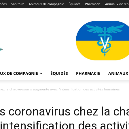
déos
Sanitaire
Animaux de compagnie
Équidés
Pharmacie
Animaux de ren
UX DE COMPAGNIE
ÉQUIDÉS
PHARMACIE
ANIMAUX 
ez la chauve-souris augmente avec l’intensification des activités humaines
s coronavirus chez la ch
intensification des acti