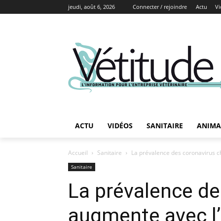
jeudi, août 6, 2026
Connecter / rejoindre
Actu
Vi
ACTU
VIDÉOS
SANITAIRE
ANIMA
Accueil
Sanitaire
La prévalence des coronavirus ch
Sanitaire
La prévalence de
augmente avec l’