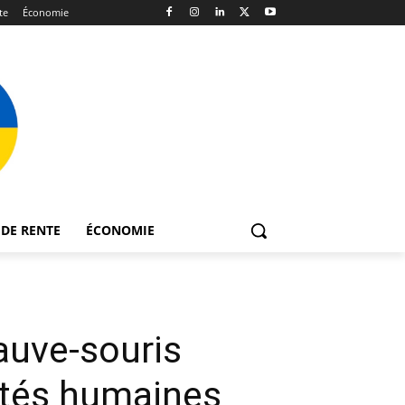
te
Économie
DE RENTE
ÉCONOMIE
auve-souris
vités humaines