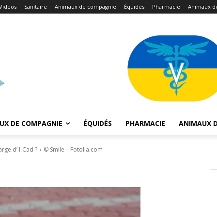
Vidéos
Sanitaire
Animaux de compagnie
Équidés
Pharmacie
Animaux d
UX DE COMPAGNIE
ÉQUIDÉS
PHARMACIE
ANIMAUX D
ge d’ I-Cad ?
© Smile – Fotolia.com