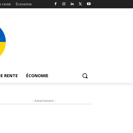
e rente
Économie
E RENTE
ÉCONOMIE
- Advertisment -