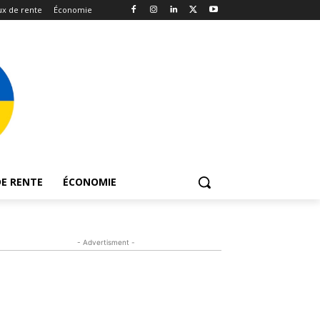
x de rente
Économie
E RENTE
ÉCONOMIE
- Advertisment -