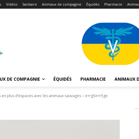
u
Vidéos
Sanitaire
Animaux de compagnie
Équidés
Pharmacie
Animau
UX DE COMPAGNIE
ÉQUIDÉS
PHARMACIE
ANIMAUX D
s en plus d’espaces avec les animaux sauvages
e+rg5e+r5ge