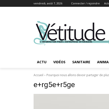
vendredi, août 7, 2026
Connecter / rejoindre
Act
ACTU
VIDÉOS
SANITAIRE
ANIMA
Accueil
Pourquoi nous allons devoir partager de plu
e+rg5e+r5ge