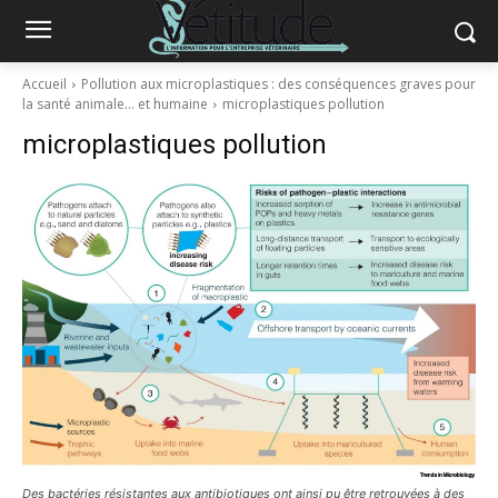
Accueil
Pollution aux microplastiques : des conséquences graves pour
la santé animale… et humaine
microplastiques pollution
microplastiques pollution
Des bactéries résistantes aux antibiotiques ont ainsi pu être retrouvées à des