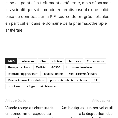
mise au point d’un traitement a été lente, mais désormais
les scientifiques du monde entier disposent d’une solide
base de données sur la PIF, source de progrès notables
en particulier dans le domaine de la pharmacothérapie
antivirale.
TAGS
antiviraux
Chat
chaton
chatteries
Coronavirus
élevage de chats
EV0984
GC376
immunostimulants
immunosuppresseurs
leucose féline
Médecine vétérinaire
Morris Animal Foundation
péritonite infectieuse féline
PIF
protéase
refuge
vétérinaires
Article précédent
Article suivant
Viande rouge et charcuterie :
Antibiotiques : un nouvel outil
en consommer expose au
à la disposition des