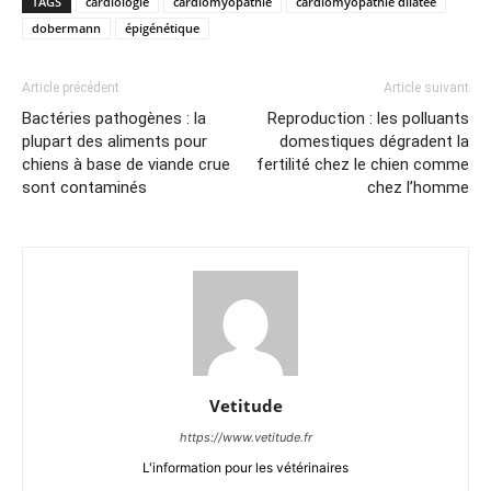
TAGS
cardiologie
cardiomyopathie
cardiomyopathie dilatée
dobermann
épigénétique
Article précédent
Article suivant
Bactéries pathogènes : la
Reproduction : les polluants
plupart des aliments pour
domestiques dégradent la
chiens à base de viande crue
fertilité chez le chien comme
sont contaminés
chez l’homme
Vetitude
https://www.vetitude.fr
L'information pour les vétérinaires