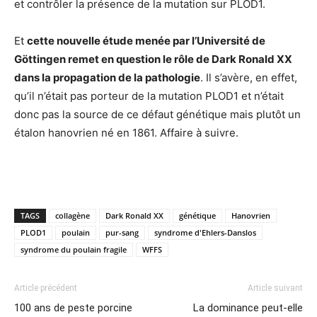
et contrôler la présence de la mutation sur PLOD1.
Et
cette nouvelle étude menée par l’Université de
Göttingen remet en question le rôle de Dark Ronald XX
dans la propagation de la pathologie
. Il s’avère, en effet,
qu’il n’était pas porteur de la mutation PLOD1 et n’était
donc pas la source de ce défaut génétique mais plutôt un
étalon hanovrien né en 1861. Affaire à suivre.
TAGS
collagène
Dark Ronald XX
génétique
Hanovrien
PLOD1
poulain
pur-sang
syndrome d'Ehlers-Danslos
syndrome du poulain fragile
WFFS
Article précédent
Article suivant
100 ans de peste porcine
La dominance peut-elle