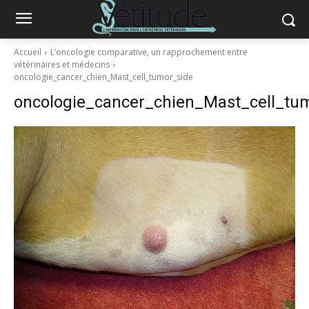
Accueil
L’oncologie comparative, un rapprochement entre
vétérinaires et médecins
oncologie_cancer_chien_Mast_cell_tumor_side
oncologie_cancer_chien_Mast_cell_tu