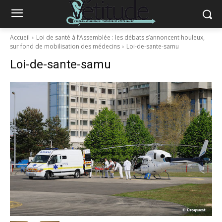
Accueil
Loi de santé à l’Assemblée : les débats s’annoncent houleux,
sur fond de mobilisation des médecins
Loi-de-sante-samu
Loi-de-sante-samu